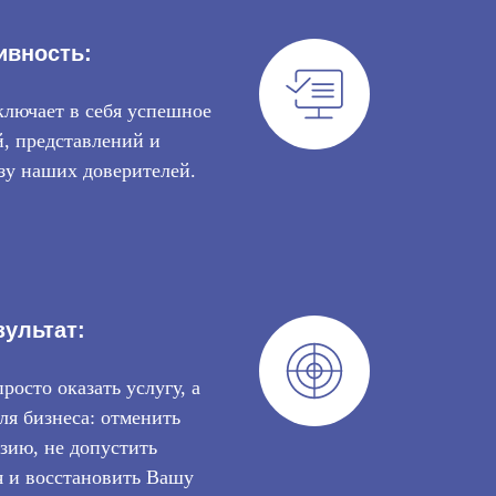
правовой позиции, взаимодействие с
дениями;
ивность:
рактики по аналогичным и смежным
м.
лючает в себя успешное
, представлений и
зу наших доверителей.
зультат:
просто оказать услугу, а
ля бизнеса: отменить
зию, не допустить
я и восстановить Вашу