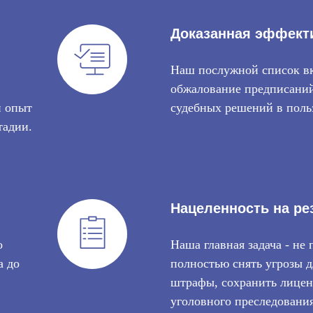
доказывания своей 
экспертными учреж
Доказанная эффект
Анализ судебной п
уголовным состава
Наш послужной список вк
обжалование предписаний
й опыт
судебных решений в поль
тадии.
Нацеленность на ре
о
Наша главная задача - не 
а до
полностью снять угрозы д
штрафы, сохранить лицен
уголовного преследовани