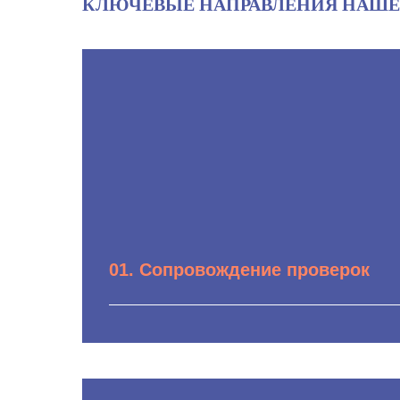
КЛЮЧЕВЫЕ НАПРАВЛЕНИЯ НАШЕ
01. Сопровождение проверок
Юридический анализ оснований для п
Подготовка компании к визиту прове
Правовая поддержка и участие адвока
непосредственно в ходе проверки для 