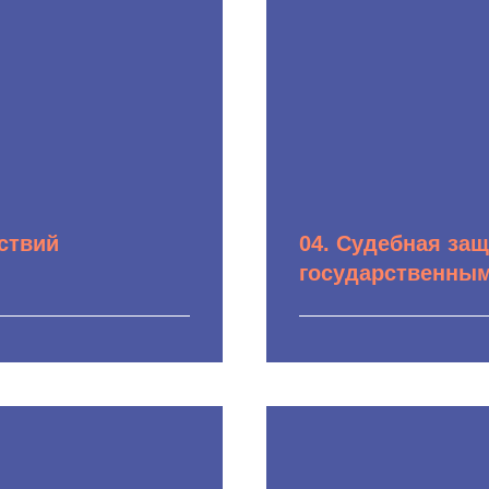
кты, обжалование
м проверок.
ствий
04. Судебная защ
государственным
адзора, Минэкологии,
Успешный опыт вед
Роснедр;
инстанций и судах
чении к
а, причиненного
нной среде обитания