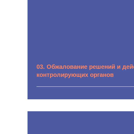
неправомерных действий;
Анализ и подготовка возражений на а
предписаний, представлений по итога
03. Обжалование решений и дей
контролирующих органов
Оспаривание предписаний Росприродн
представленийпрокуратуры, решений 
Обжалование постановлений о привле
административной ответственности;
Защита по делам о возмещении ущерб
компонентамокружающей среде и иско