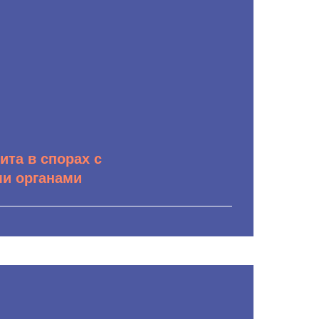
ита в спорах с
и органами
ения дел в арбитражных судах всех
 общей юрисдикции;