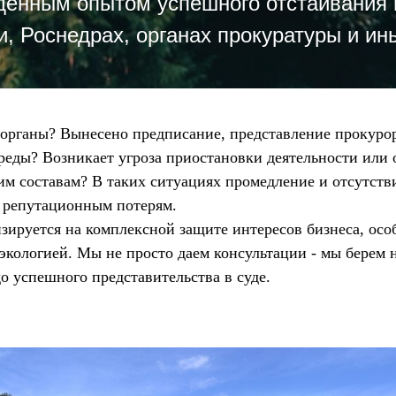
дённым опытом успешного отстаивания 
 Роснедрах, органах прокуратуры и ины
органы? Вынесено предписание, представление прокуро
еды? Возникает угроза приостановки деятельности или 
им составам? В таких ситуациях промедление и отсутст
 репутационным потерям.
зируется на комплексной защите интересов бизнеса, ос
экологией. Мы не просто даем консультации - мы берем 
о успешного представительства в суде.