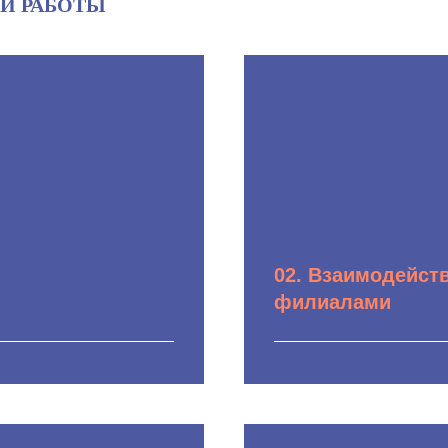
Й РАБОТЫ
02. Взаимодейст
филиалами
роведения проверки;
Подготовка позиций
ряющих;
недропользователей
тов и юристов
досрочному прекра
пресечения
права пользования 