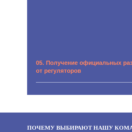
коренных малочисленных народов.
05. Получение официальных ра
от регуляторов
Подготовка и направление официальны
вышестоящие органы (Минприроды, ц
Роснедр, Росприроднадзора, Росрыболо
официальной позиции и толкования с
законодательства с последующим испо
полученных разъяснений для усилени
ПОЧЕМУ ВЫБИРАЮТ НАШУ КОМ